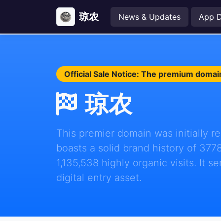
琼农
News & Updates
App 
Official Sale Notice: The premium domai
琼农
This premier domain was initially r
boasts a solid brand history of 377
1,135,538 highly organic visits. It s
digital entry asset.