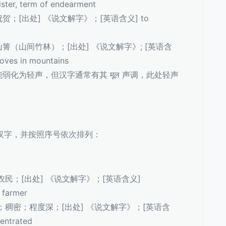
, term of endearment
，祝贺；[出处] 《说文解字》；[英语含义] to
竹；山箐（山间竹林）；[出处] 《说文解字》; [英语含
ves in mountains
中可能弱化为轻声，但汉字通常有其 मूल 声调，此处轻声
部汉字，并按照序号依次排列：
业；农民；[出处] 《说文解字》；[英语含义]
, farmer
度高；稠密；程度深；[出处] 《说文解字》；[英语含
centrated