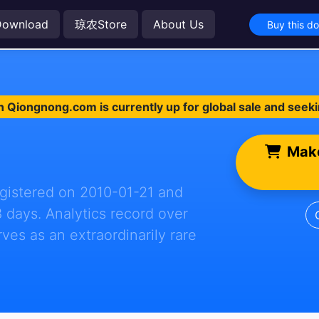
Download
琼农Store
About Us
Buy this d
n Qiongnong.com is currently up for global sale and seek
Make
egistered on 2010-01-21 and
8 days. Analytics record over
erves as an extraordinarily rare