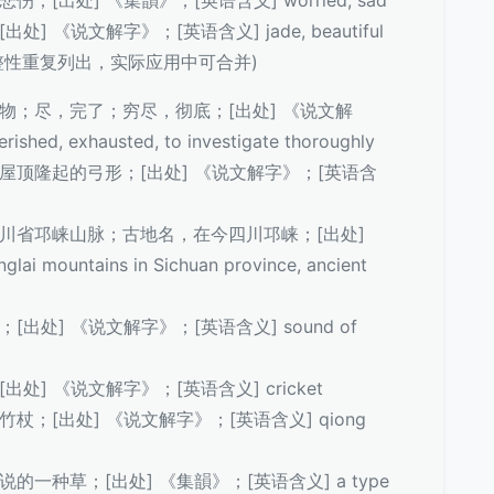
悲伤；[出处] 《集韻》；[英语含义] worried, sad
出处] 《说文解字》；[英语含义] jade, beautiful
完整性重复列出，实际应用中可合并)
缺乏财物；尽，完了；穷尽，彻底；[出处] 《说文解
ed, exhausted, to investigate thoroughly
天空；屋顶隆起的弓形；[出处] 《说文解字》；[英语含
 中国四川省邛崃山脉；古地名，在今四川邛崃；[出处]
ountains in Sichuan province, ancient
声；[出处] 《说文解字》；[英语含义] sound of
；[出处] 《说文解字》；[英语含义] cricket
竹，竹杖；[出处] 《说文解字》；[英语含义] qiong
书上说的一种草；[出处] 《集韻》；[英语含义] a type