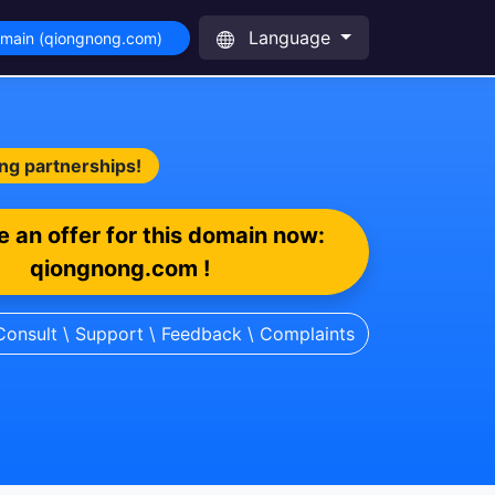
Language
omain (qiongnong.com)
ing partnerships!
 an offer for this domain now:
qiongnong.com !
Consult \ Support \ Feedback \ Complaints