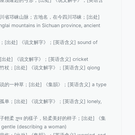
天空；屋顶隆起的弓形；[出处] 《说文解字》；[英语含
 中国四川省邛崃山脉；古地名，在今四川邛崃；[出处]
ountains in Sichuan province, ancient
声；[出处] 《说文解字》；[英语含义] sound of
；[出处] 《说文解字》；[英语含义] cricket
竹，竹杖；[出处] 《说文解字》；[英语含义] qiong
书上说的一种草；[出处] 《集韻》；[英语含义] a type
，孤单；[出处] 《说文解字》；[英语含义] lonely,
女子輕柔 সুন্দর 的樣子，轻柔美好的样子；[出处] 《集
entle (describing a woman)