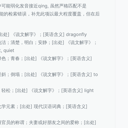
语中可能弱化发音接近qing, 虽然严格匹配不是
和可能的检索错误，补充此项以最大程度覆盖，但在后
[出处] 《说文解字》；[英语含义] dragonfly
清澈，纯洁；清楚，明白；安静；[出处] 《说文解字》；
, quiet
色或绿色；青春；[出处] 《说文解字》；[英语含义]
，歪斜；倒塌；[出处] 《说文解字》；[英语含义] to
小；轻松；[出处] 《说文解字》；[英语含义] light
气，化学元素；[出处] 现代汉语词典；[英语含义]
古代高级官员的称谓；夫妻或好朋友之间的爱称；[出处]